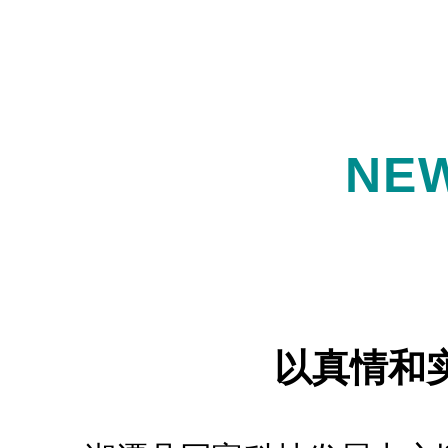
NE
以真情和